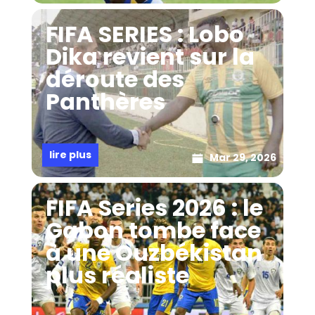
FIFA SERIES : Lobo
Dika revient sur la
déroute des
Panthères
lire plus
Mar 29, 2026
FIFA Series 2026 : le
Gabon tombe face
à une Ouzbékistan
plus réaliste