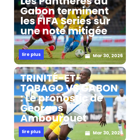
Les Panthères du
Gabon terminent
les FIFA Series sur
une note mitigée
lire plus
Mar 30, 2026
TRINITÉ-ET-
TOBAGO VS GABON
: Le pronostic de
Georges
Ambourouet
lire plus
Mar 30, 2026