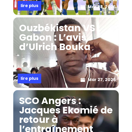
lire plus
Mar 28, 2026
Ouzbékistan VS
Gabon : L’avis
d’Ulrich Bouka
lire plus
Mar 27, 2026
SCO Angers :
Jacques Ekomié de
retour à
l’entraînement