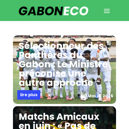
Sélectionneur des
Panthères du
Gabon : Le Ministre
préconise une
autre approche
lire plus
Mai 19, 2026
Matchs Amicaux
en juin : « Pas de