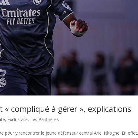
t « compliqué à gérer », explications
ité
,
Exclusivité
,
Les Panthères
pour y rencontrer le jeune défenseur central Ariel Nkoghe. En effet