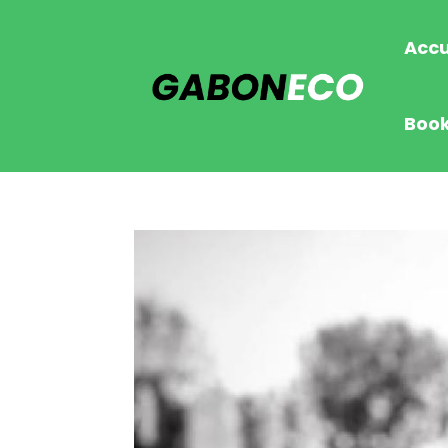
Accu
Boo