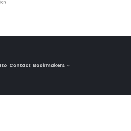
cien
ato
Contact
Bookmakers