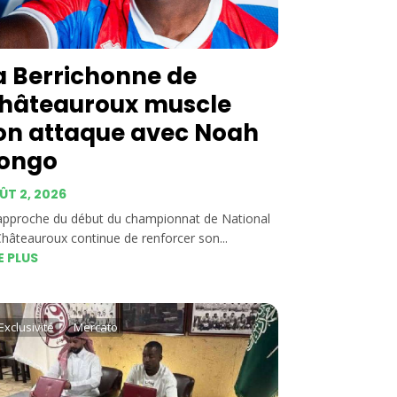
a Berrichonne de
hâteauroux muscle
on attaque avec Noah
ongo
ÛT 2, 2026
’approche du début du championnat de National
Châteauroux continue de renforcer son...
E PLUS
Exclusivité
Mercato