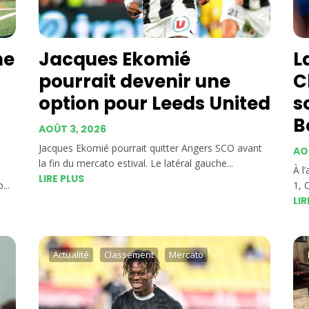
ne
Jacques Ekomié
L
pourrait devenir une
C
option pour Leeds United
s
B
AOÛT 3, 2026
Jacques Ekomié pourrait quitter Angers SCO avant
AO
la fin du mercato estival. Le latéral gauche...
À l
LIRE PLUS
...
1, 
LIR
Actualité
Classement
Mercato