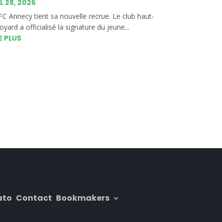
L 28, 2026
FC Annecy tient sa nouvelle recrue. Le club haut-
oyard a officialisé la signature du jeune...
E PLUS
ato
Contact
Bookmakers