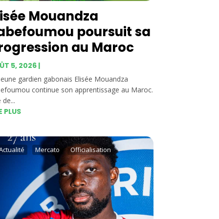
lisée Mouandza
abefoumou poursuit sa
rogression au Maroc
ÛT 5, 2026
|
jeune gardien gabonais Elisée Mouandza
efoumou continue son apprentissage au Maroc.
 de...
E PLUS
Actualité
Mercato
Officialisation