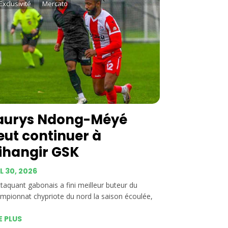
Exclusivité
Mercato
aurys Ndong-Méyé
eut continuer à
ihangir GSK
L 30, 2026
ttaquant gabonais a fini meilleur buteur du
mpionnat chypriote du nord la saison écoulée,
E PLUS