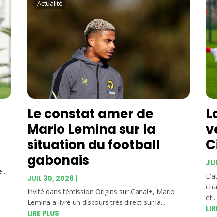
Actualité
Le constat amer de
L
Mario Lemina sur la
v
situation du football
C
gabonais
JUI
...
L'a
JUIL 30, 2026
|
cha
Invité dans l’émission Origins sur Canal+, Mario
et...
Lemina a livré un discours très direct sur la...
LIR
LIRE PLUS