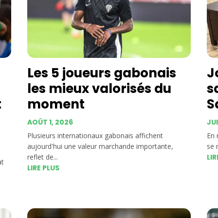
Les 5 joueurs gabonais
J
les mieux valorisés du
s
t
moment
S
AOÛT 1, 2026
JUI
Plusieurs internationaux gabonais affichent
En 
aujourd'hui une valeur marchande importante,
se 
reflet de...
LIR
at
LIRE PLUS