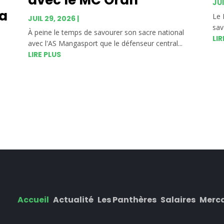
JUI
La
Le 
JUIL 29, 2026
|
sav
À peine le temps de savourer son sacre national
LIR
avec l'AS Mangasport que le défenseur central...
LIRE PLUS
Accueil
Actualité
Les Panthères
Salaires
Merc