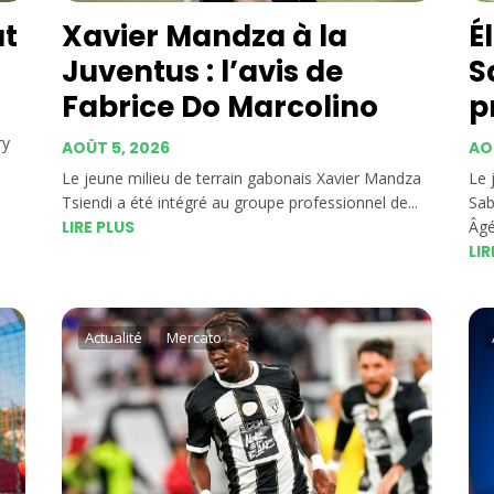
ut
Xavier Mandza à la
É
Juventus : l’avis de
S
Fabrice Do Marcolino
p
ry
AOÛT 5, 2026
AO
Le jeune milieu de terrain gabonais Xavier Mandza
Le 
Tsiendi a été intégré au groupe professionnel de...
Sab
LIRE PLUS
Âgé
LIR
Actualité
Mercato