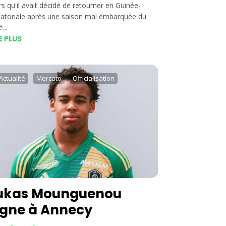
rs qu'il avait décidé de retourner en Guinée-
atoriale après une saison mal embarquée du
...
E PLUS
Actualité
Mercato
Officialisation
ukas Mounguenou
igne à Annecy