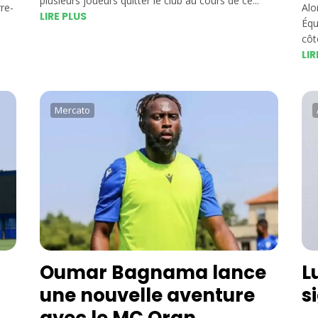
plusieurs joueurs quitter le club au cours de ce...
re-
Alo
LIRE PLUS
Équ
côté
LIR
Mercato
Oumar Bagnama lance
L
une nouvelle aventure
s
avec le MC Oran