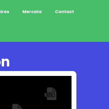
ires
Mercato
Contact
on