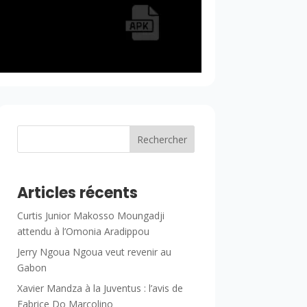
Rechercher
Articles récents
Curtis Junior Makosso Moungadji
attendu à l’Omonia Aradippou
Jerry Ngoua Ngoua veut revenir au
Gabon
Xavier Mandza à la Juventus : l’avis de
Fabrice Do Marcolino