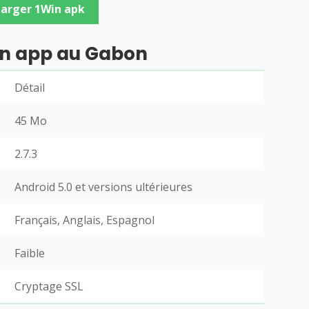
arger 1Win apk
win app au Gabon
Détail
45 Mo
2.7.3
Android 5.0 et versions ultérieures
Français, Anglais, Espagnol
Faible
Cryptage SSL