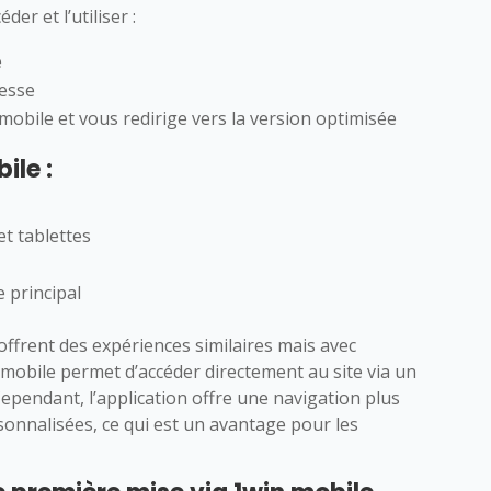
er et l’utiliser :
é
resse
mobile et vous redirige vers la version optimisée
ile :
t tablettes
e principal
 offrent des expériences similaires mais avec
 mobile permet d’accéder directement au site via un
pendant, l’application offre une navigation plus
rsonnalisées, ce qui est un avantage pour les