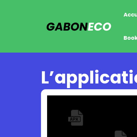
Accu
Boo
L’applicat