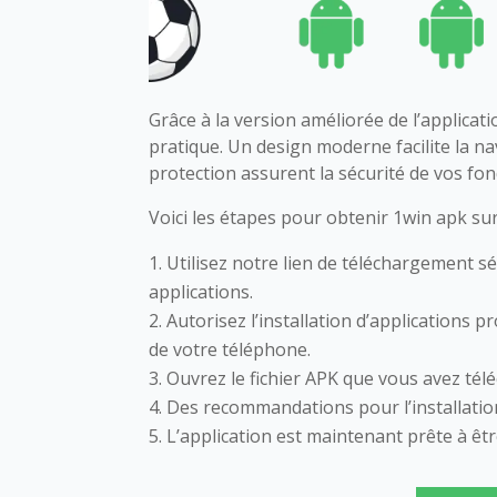
Grâce à la version améliorée de l’applicat
pratique. Un design moderne facilite la na
protection assurent la sécurité de vos fond
Voici les étapes pour obtenir 1win apk sur
Utilisez notre lien de téléchargement sé
applications.
Autorisez l’installation d’applications
de votre téléphone.
Ouvrez le fichier APK que vous avez tél
Des recommandations pour l’installation 
L’application est maintenant prête à être