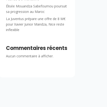
Élisée Mouandza Sabefoumou poursuit
sa progression au Maroc
La Juventus prépare une offre de 8 M€
pour Xavier Junior Mandza, Nice reste
inflexible
Commentaires récents
Aucun commentaire à afficher.