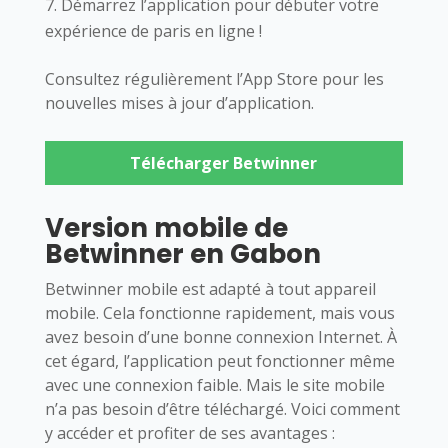
Démarrez l’application pour débuter votre
expérience de paris en ligne !
Consultez régulièrement l’App Store pour les
nouvelles mises à jour d’application.
Télécharger Betwinner
Version mobile de
Betwinner en Gabon
Betwinner mobile est adapté à tout appareil
mobile. Cela fonctionne rapidement, mais vous
avez besoin d’une bonne connexion Internet. À
cet égard, l’application peut fonctionner même
avec une connexion faible. Mais le site mobile
n’a pas besoin d’être téléchargé. Voici comment
y accéder et profiter de ses avantages :