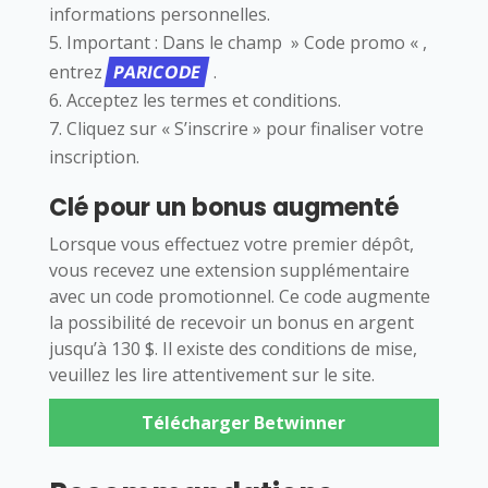
informations personnelles.
Important : Dans le champ » Code promo « ,
entrez
PARICODE
.
Acceptez les termes et conditions.
Cliquez sur « S’inscrire » pour finaliser votre
inscription.
Clé pour un bonus augmenté
Lorsque vous effectuez votre premier dépôt,
vous recevez une extension supplémentaire
avec un code promotionnel. Ce code augmente
la possibilité de recevoir un bonus en argent
jusqu’à 130 $. Il existe des conditions de mise,
veuillez les lire attentivement sur le site.
Télécharger Betwinner