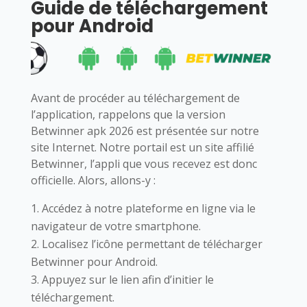
Guide de téléchargement
pour Android
Avant de procéder au téléchargement de
l’application, rappelons que la version
Betwinner apk 2026 est présentée sur notre
site Internet. Notre portail est un site affilié
Betwinner, l’appli que vous recevez est donc
officielle. Alors, allons-y :
Accédez à notre plateforme en ligne via le
navigateur de votre smartphone.
Localisez l’icône permettant de télécharger
Betwinner pour Android.
Appuyez sur le lien afin d’initier le
téléchargement.