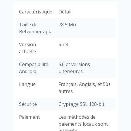
Caractéristique
Détail
Taille de
78,5 Mo
Betwinner apk
Version
5.7.8
actuelle
Compatibilité
5.0 et versions
Android
ultérieures
Langue
Français, Anglais, et 50+
autres
Sécurité
Cryptage SSL 128-bit
Paiement
Les méthodes de
paiements locaux sont