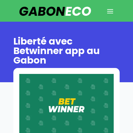
Liberté avec
Betwinner app au
Gabon