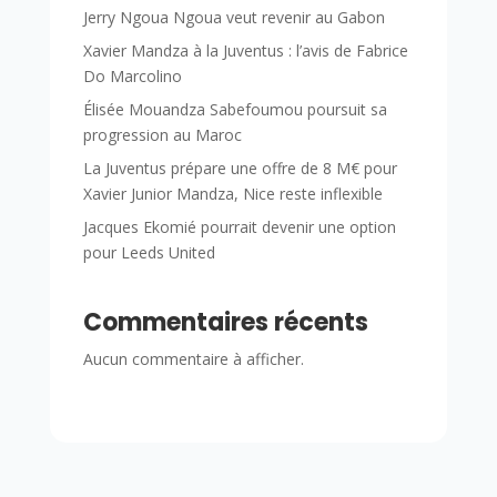
Jerry Ngoua Ngoua veut revenir au Gabon
Xavier Mandza à la Juventus : l’avis de Fabrice
Do Marcolino
Élisée Mouandza Sabefoumou poursuit sa
progression au Maroc
La Juventus prépare une offre de 8 M€ pour
Xavier Junior Mandza, Nice reste inflexible
Jacques Ekomié pourrait devenir une option
pour Leeds United
Commentaires récents
Aucun commentaire à afficher.