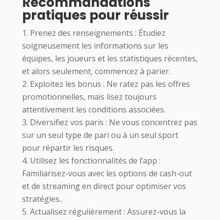
Recommandations
pratiques pour réussir
Prenez des renseignements : Étudiez
soigneusement les informations sur les
équipes, les joueurs et les statistiques récentes,
et alors seulement, commencez à parier.
Exploitez les bonus : Ne ratez pas les offres
promotionnelles, mais lisez toujours
attentivement les conditions associées.
Diversifiez vos paris : Ne vous concentrez pas
sur un seul type de pari ou à un seul sport
pour répartir les risques.
Utilisez les fonctionnalités de l’app :
Familiarisez-vous avec les options de cash-out
et de streaming en direct pour optimiser vos
stratégies..
Actualisez régulièrement : Assurez-vous la