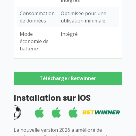
intégrés
Consommation
Optimisée pour une
de données
utilisation minimale
Mode
Intégré
économie de
batterie
Télécharger Betwinner
Installation sur iOS
La nouvelle version 2026 a amélioré de