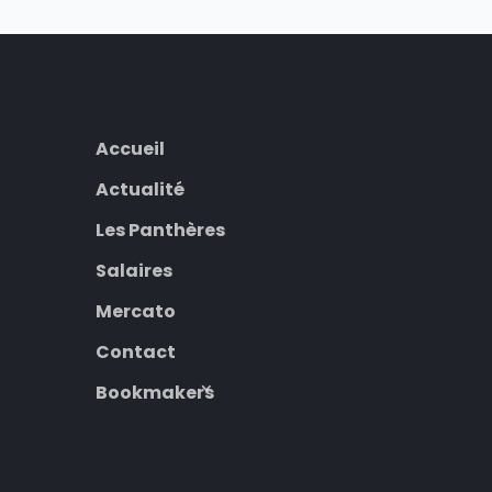
Accueil
Actualité
Les Panthères
Salaires
Mercato
Contact
Bookmakers