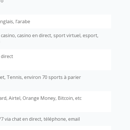
Mo
anglais, l’arabe
 casino, casino en direct, sport virtuel, esport,
U
 direct
et, Tennis, environ 70 sports à parier
rd, Airtel, Orange Money, Bitcoin, etc
7 via chat en direct, téléphone, email