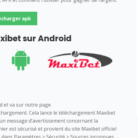
écharger apk
ibet sur Android
d et va sur notre page
chargement. Cela lance le téléchargement Maxibet
r un message d’avertissement concernant la
ier est sécurisé et provient du site Maxibet officiel
 va dans Paramètres > Sécurité > Sources inconnues