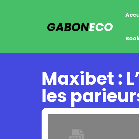
Accu
Boo
Maxibet : 
les parieu