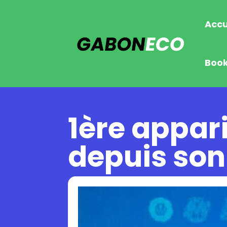
Accu
Boo
1ère appa
depuis son 