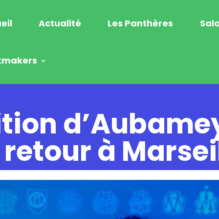
eil
Actualité
Les Panthères
Sala
kmakers
rition d’Aubam
retour à Marsei