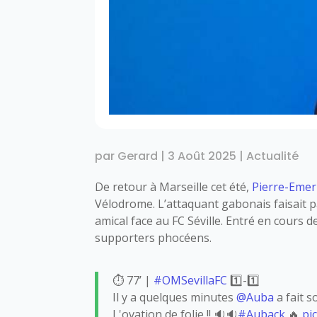
par
Gerard
|
3 Août 2025
|
Actualité
De retour à Marseille cet été,
Pierre-Eme
Vélodrome. L’attaquant gabonais faisait p
amical face au FC Séville. Entré en cours de
supporters phocéens.
⏱ 77’ |
#OMSevillaFC
1️⃣-1️⃣
Il y a quelques minutes
@Auba
a fait s
L'ovation de folie !! 🔉🔉
#Auback
🔥
pi