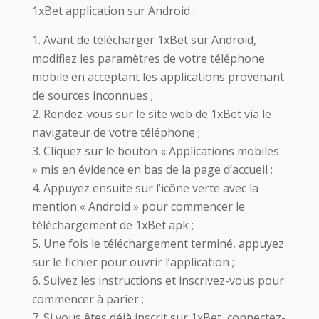
1xBet application sur Android :
Avant de télécharger 1xBet sur Android,
modifiez les paramètres de votre téléphone
mobile en acceptant les applications provenant
de sources inconnues ;
Rendez-vous sur le site web de 1xBet via le
navigateur de votre téléphone ;
Cliquez sur le bouton « Applications mobiles
» mis en évidence en bas de la page d’accueil ;
Appuyez ensuite sur l’icône verte avec la
mention « Android » pour commencer le
téléchargement de 1xBet apk ;
Une fois le téléchargement terminé, appuyez
sur le fichier pour ouvrir l’application ;
Suivez les instructions et inscrivez-vous pour
commencer à parier ;
Si vous êtes déjà inscrit sur 1xBet, connectez-