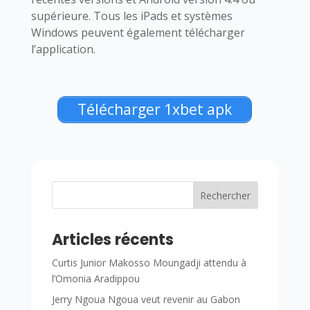
supérieure. Tous les iPads et systèmes
Windows peuvent également télécharger
l’application.
Télécharger 1xbet apk
Rechercher
Articles récents
Curtis Junior Makosso Moungadji attendu à
l’Omonia Aradippou
Jerry Ngoua Ngoua veut revenir au Gabon