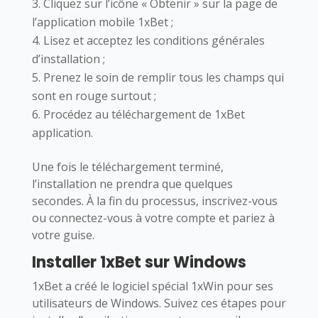
Cliquez sur l’icône « Obtenir » sur la page de
l’application mobile 1xBet ;
Lisez et acceptez les conditions générales
d’installation ;
Prenez le soin de remplir tous les champs qui
sont en rouge surtout ;
Procédez au téléchargement de 1xBet
application.
Une fois le téléchargement terminé,
l’installation ne prendra que quelques
secondes. À la fin du processus, inscrivez-vous
ou connectez-vous à votre compte et pariez à
votre guise.
Installer 1xBet sur Windows
1xBet a créé le logiciel spécial 1xWin pour ses
utilisateurs de Windows. Suivez ces étapes pour