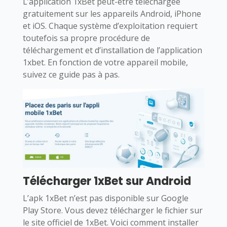
L’application 1xBet peut-être téléchargée
gratuitement sur les appareils Android, iPhone
et iOS. Chaque système d’exploitation requiert
toutefois sa propre procédure de
téléchargement et d’installation de l’application
1xbet. En fonction de votre appareil mobile,
suivez ce guide pas à pas.
Télécharger 1xBet sur Android
L’apk 1xBet n’est pas disponible sur Google
Play Store. Vous devez télécharger le fichier sur
le site officiel de 1xBet. Voici comment installer