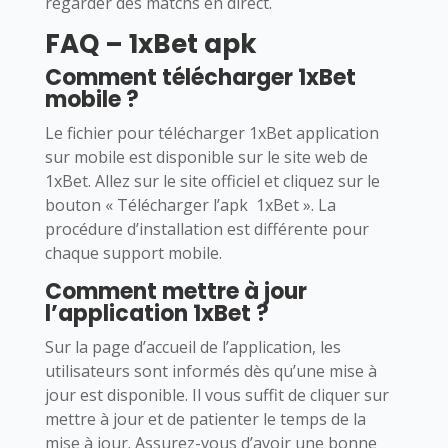
regarder des matchs en direct.
FAQ – 1xBet apk
Comment télécharger 1xBet
mobile ?
Le fichier pour télécharger 1xBet application
sur mobile est disponible sur le site web de
1xBet. Allez sur le site officiel et cliquez sur le
bouton « Télécharger l’apk 1xBet ». La
procédure d’installation est différente pour
chaque support mobile.
Comment mettre à jour
l’application 1xBet ?
Sur la page d’accueil de l’application, les
utilisateurs sont informés dès qu’une mise à
jour est disponible. Il vous suffit de cliquer sur
mettre à jour et de patienter le temps de la
mise à jour. Assurez-vous d’avoir une bonne