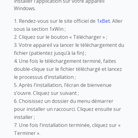
installer l’appilcation sur votre appareil
Windows.
Rendez-vous sur le site officiel de
1xBet
. Aller
sous la section 1xWin ;
Cliquez sur le bouton « Télécharger » ;
Votre appareil va lancer le téléchargement du
fichier (patientez jusqu’à la fin) ;
Une fois le téléchargement terminé, faites
double-clique sur le fichier téléchargé et lancez
le processus d’installation ;
Après l’installation, l’écran de bienvenue
s’ouvre. Cliquez sur suivant ;
Choisissez un dossier du menu démarrer
pour installer un raccourci. Cliquez ensuite sur
installer ;
Une fois l’installation terminée, cliquez sur «
Terminer ».