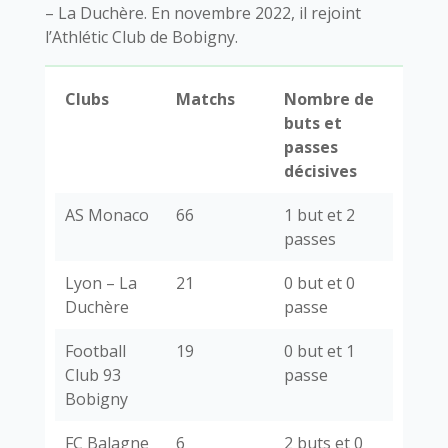
– La Duchère. En novembre 2022, il rejoint
l’Athlétic Club de Bobigny.
Clubs
Matchs
Nombre de
buts et
passes
décisives
AS Monaco
66
1 but et 2
passes
Lyon – La
21
0 but et 0
Duchère
passe
Football
19
0 but et 1
Club 93
passe
Bobigny
FC Balagne
6
2 buts et 0