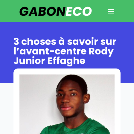
3 choses à savoir sur
l’avant-centre Rody
Junior Effaghe