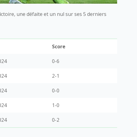
ctoire, une défaite et un nul sur ses 5 derniers
Score
024
0-6
024
2-1
024
0-0
024
1-0
024
0-2