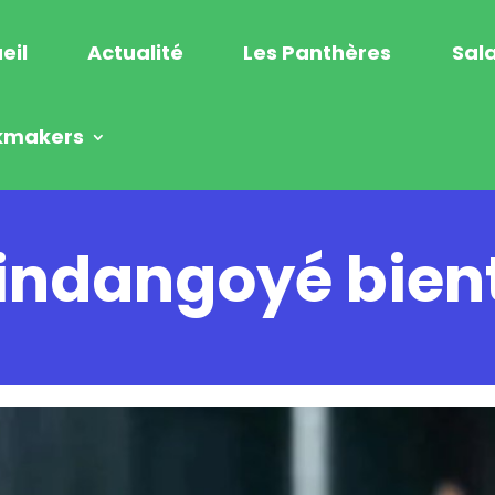
eil
Actualité
Les Panthères
Sala
kmakers
indangoyé bien