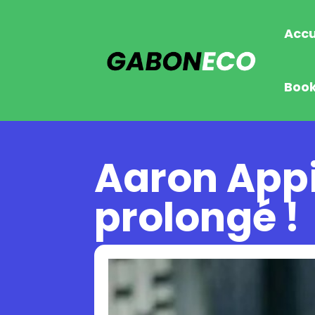
Accu
Boo
Aaron App
prolongé !