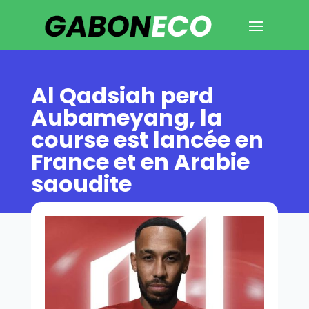
Al Qadsiah perd
Aubameyang, la
course est lancée en
France et en Arabie
saoudite