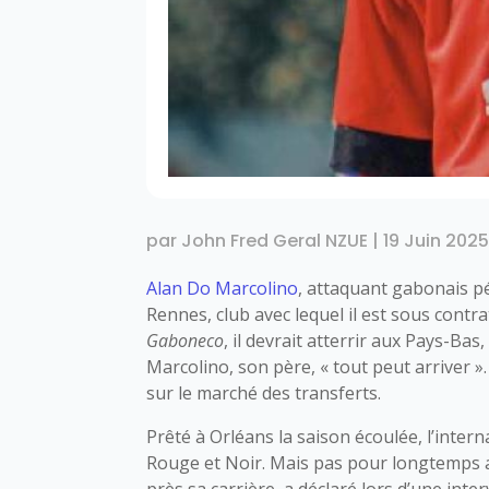
par
John Fred Geral NZUE
|
19 Juin 202
Alan Do Marcolino
, attaquant gabonais pét
Rennes, club avec lequel il est sous contra
Gaboneco
, il devrait atterrir aux Pays-Ba
Marcolino, son père, « tout peut arriver
sur le marché des transferts.
Prêté à Orléans la saison écoulée, l’inter
Rouge et Noir. Mais pas pour longtemps a
près sa carrière, a déclaré lors d’une inte