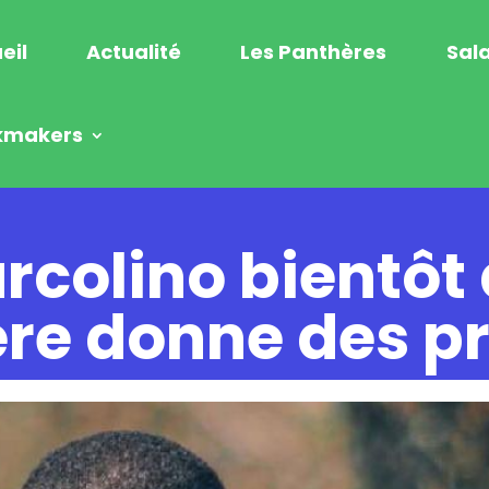
eil
Actualité
Les Panthères
Sala
kmakers
rcolino bientôt
ère donne des p