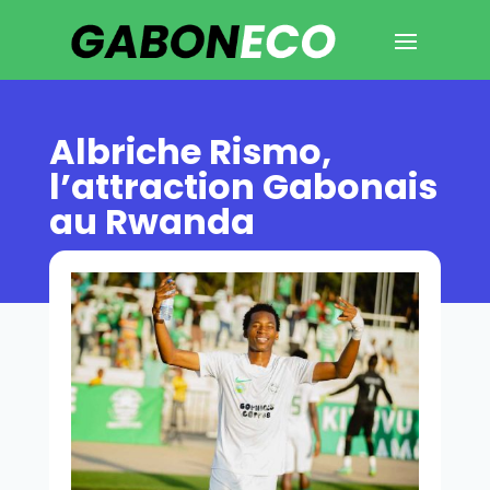
Albriche Rismo,
l’attraction Gabonais
au Rwanda