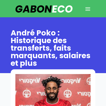
André Poko :
Historique des
transferts, faits
marquants, salaires
et plus