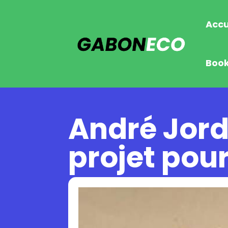
Accu
Boo
André Jordy 
projet pour