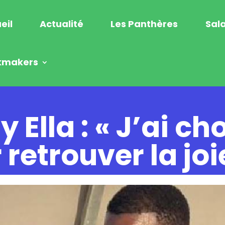
eil
Actualité
Les Panthères
Sala
kmakers
Ella : « J’ai cho
 retrouver la joi