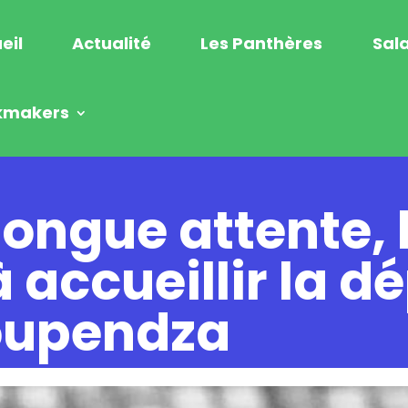
eil
Actualité
Les Panthères
Sala
kmakers
longue attente,
 accueillir la d
oupendza