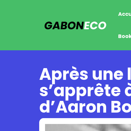
Accu
Boo
Après une 
s’apprête à
d’Aaron B