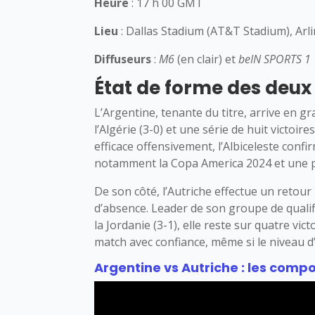
Heure
: 17 h 00 GMT
Lieu
: Dallas Stadium (AT&T Stadium), Arl
Diffuseurs
:
M6
(en clair) et
beIN SPORTS 1
État de forme des deux
L’Argentine, tenante du titre, arrive en 
l’Algérie (3-0) et une série de huit victoi
efficace offensivement, l’Albiceleste conf
notamment la Copa America 2024 et une p
De son côté, l’Autriche effectue un retour
d’absence. Leader de son groupe de qualifi
la Jordanie (3-1), elle reste sur quatre vic
match avec confiance, même si le niveau d
Argentine vs Autriche : les comp