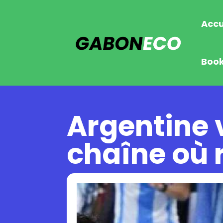
Accu
Boo
Argentine v
chaîne où 