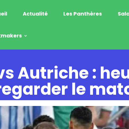
eil
Actualité
Les Panthères
Sala
kmakers
s Autriche : heu
regarder le mat