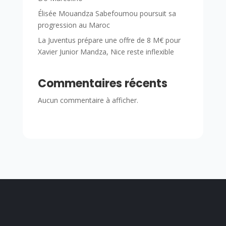
Élisée Mouandza Sabefoumou poursuit sa
progression au Maroc
La Juventus prépare une offre de 8 M€ pour
Xavier Junior Mandza, Nice reste inflexible
Commentaires récents
Aucun commentaire à afficher.