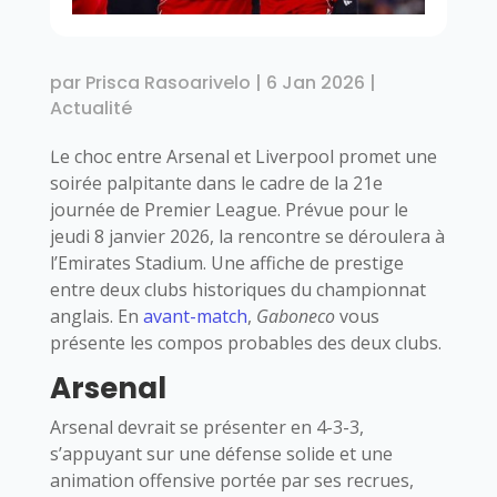
par
Prisca Rasoarivelo
|
6 Jan 2026
|
Actualité
Le choc entre Arsenal et Liverpool promet une
soirée palpitante dans le cadre de la 21e
journée de Premier League. Prévue pour le
jeudi 8 janvier 2026, la rencontre se déroulera à
l’Emirates Stadium. Une affiche de prestige
entre deux clubs historiques du championnat
anglais. En
avant-match
,
Gaboneco
vous
présente les compos probables des deux clubs.
Arsenal
Arsenal devrait se présenter en 4-3-3,
s’appuyant sur une défense solide et une
animation offensive portée par ses recrues,