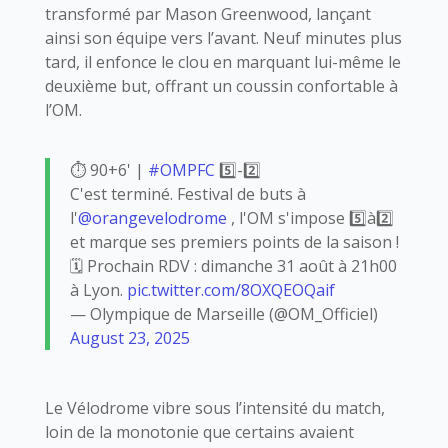
transformé par Mason Greenwood, lançant
ainsi son équipe vers l’avant. Neuf minutes plus
tard, il enfonce le clou en marquant lui-même le
deuxième but, offrant un coussin confortable à
l’OM.
⏱️ 90+6' |
#OMPFC
5️⃣-2️⃣
C'est terminé. Festival de buts à
l'
@orangevelodrome
, l'OM s'impose 5️⃣à2️⃣
et marque ses premiers points de la saison !
🗓️ Prochain RDV : dimanche 31 août à 21h00
à Lyon.
pic.twitter.com/8OXQEOQaif
— Olympique de Marseille (@OM_Officiel)
August 23, 2025
Le Vélodrome vibre sous l’intensité du match,
loin de la monotonie que certains avaient