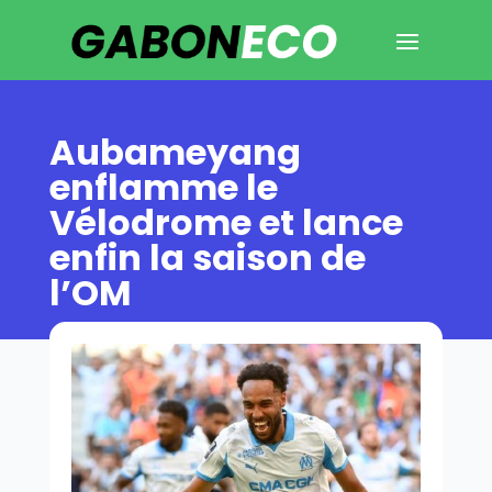
Aubameyang
enflamme le
Vélodrome et lance
enfin la saison de
l’OM