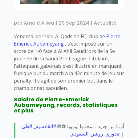
par
Amalè Aliwa
|
29 Sep 2024
|
Actualité
Vendredi dernier, Al Qadsiah FC, club de
Pierre-
Emerick Aubameyang
, s’est imposé sur un
score de 1-0 face à Al Ahli Saudi lors de la 5e
journée de la Saudi Pro League. Titulaire,
l’attaquant gabonais s’est illustré en marquant
l’unique but du match à la 43e minute de jeu sur
penalty. Il s’agit de son premier but dans le
championnat saoudien.
Salaire de Pierre-Emerick
Aubameyang, records, statistiques
et plus
أوبـا من جديد .. سجلـها أوووبا ⚽️🕸️
#القادسية_الأهلي
#دوري_روشن_السعودي
|