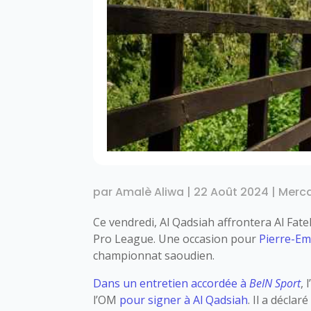
par
Amalè Aliwa
|
22 Août 2024
|
Merc
Ce vendredi, Al Qadsiah affrontera Al Fate
Pro League. Une occasion pour
Pierre-E
championnat saoudien.
Dans un entretien accordée à
BeIN Sport
, 
l’OM
pour signer à Al Qadsiah
. Il a déclaré 