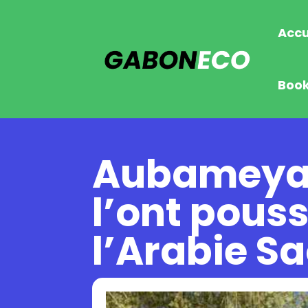
Accu
Boo
Aubameyang
l’ont pouss
l’Arabie S