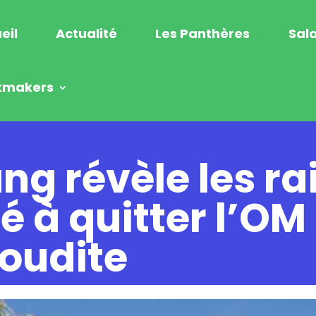
eil
Actualité
Les Panthères
Sala
kmakers
 révèle les ra
é à quitter l’OM
aoudite