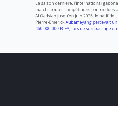
La saison dernière, l’international gabona
matchs toutes compétitions confondues av
Al Qadsiah jusqu’en juin 2026, le natif de L
Pierre-Emerick
Aubameyang percevait un sa
460 000 000 FCFA, lors de son passage en