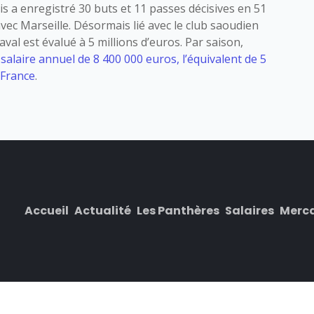
is a enregistré 30 buts et 11 passes décisives en 51
ec Marseille. Désormais lié avec le club saoudien
aval est évalué à 5 millions d’euros. Par saison,
laire annuel de 8 400 000 euros, l’équivalent de 5
 France
.
Accueil
Actualité
Les Panthères
Salaires
Merc