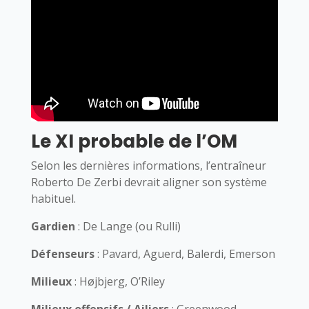
Le XI probable de l’OM
Selon les dernières informations, l’entraîneur
Roberto De Zerbi devrait aligner son système
habituel.
Gardien
: De Lange (ou Rulli)
Défenseurs
: Pavard, Aguerd, Balerdi, Emerson
Milieux
: Højbjerg, O’Riley
Milieux offensifs / Ailiers
: Greenwood,