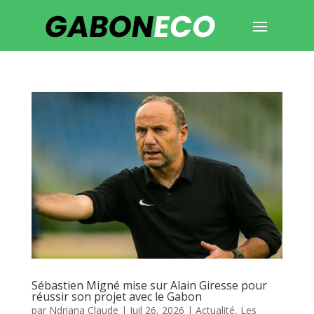
Sébastien Migné mise sur Alain Giresse pour
réussir son projet avec le Gabon
par
Ndriana Claude
|
Juil 26, 2026
|
Actualité
,
Les