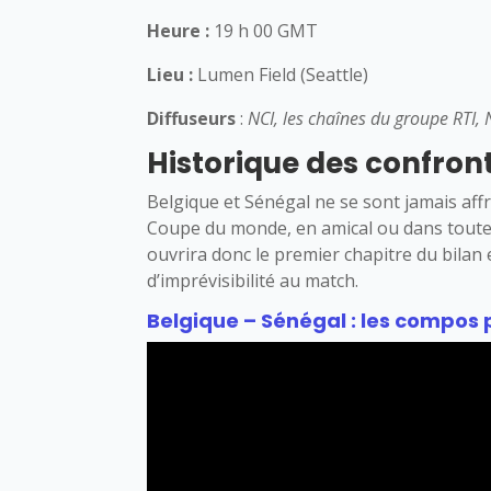
Heure :
19 h 00 GMT
Lieu :
Lumen Field
(Seattle)
Diffuseurs
:
NCI, les chaînes du groupe RTI
Historique des confron
Belgique et Sénégal ne se sont jamais affro
Coupe du monde, en amical ou dans toute a
ouvrira donc le premier chapitre du bilan 
d’imprévisibilité au match.
Belgique – Sénégal : les compos 