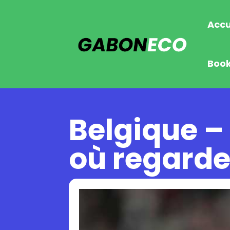
Accu
Boo
Belgique – 
où regarde