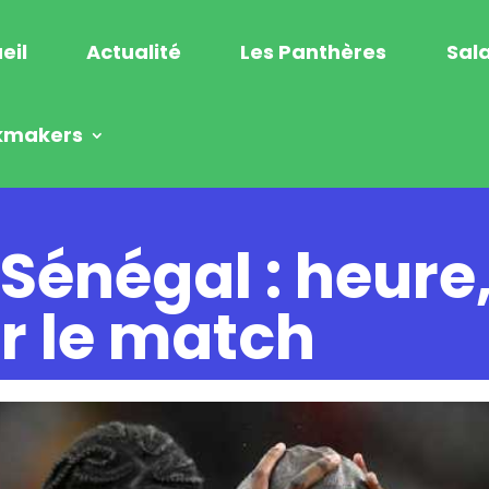
eil
Actualité
Les Panthères
Sala
kmakers
Sénégal : heure
r le match