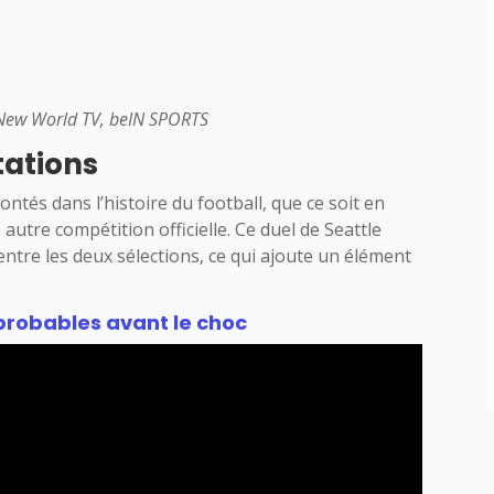
, New World TV, beIN SPORTS
tations
ntés dans l’histoire du football, que ce soit en
utre compétition officielle. Ce duel de Seattle
entre les deux sélections, ce qui ajoute un élément
probables avant le choc