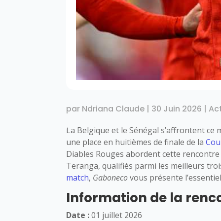
par
Ndriana Claude
|
30 Juin 2026
|
Ac
La Belgique et le Sénégal s’affrontent ce 
une place en huitièmes de finale de la
Cou
Diables Rouges abordent cette rencontre av
Teranga, qualifiés parmi les meilleurs tro
match
,
Gaboneco
vous présente l’essentiel
Information de la renc
Date :
01 juillet 2026