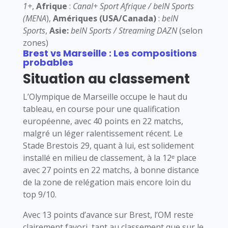
1+
,
Afrique
:
Canal+ Sport Afrique / beIN Sports
(MENA
),
Amériques (USA/Canada)
:
beIN
Sports
,
Asie:
beIN Sports / Streaming DAZN
(selon
zones)
Brest vs Marseille : Les compositions
probables
Situation au classement
L’
Olympique de Marseille
occupe le haut du
tableau, en course pour une qualification
européenne, avec 40 points en 22 matchs,
malgré un léger ralentissement récent. Le
Stade Brestois 29
, quant à lui, est solidement
installé en milieu de classement, à la 12ᵉ place
avec 27 points en 22 matchs, à bonne distance
de la zone de relégation mais encore loin du
top 9/10.
Avec 13 points d’avance sur Brest, l’OM reste
clairement favori, tant au classement que sur le