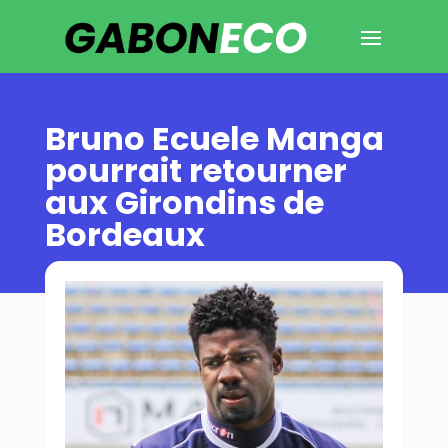
Bruno Ecuele Manga
pourrait retourner
aux Girondins de
Bordeaux