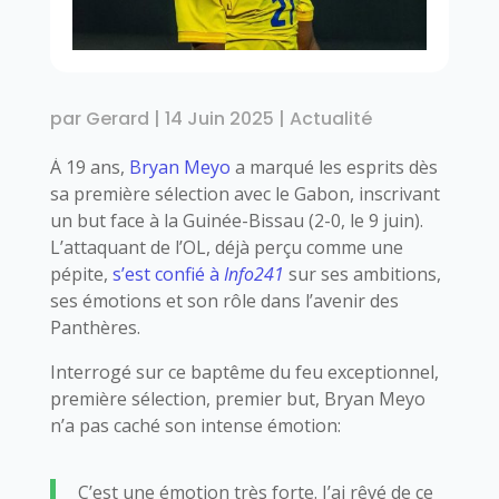
par
Gerard
|
14 Juin 2025
|
Actualité
À 19 ans,
Bryan Meyo
a marqué les esprits dès
sa première sélection avec le Gabon, inscrivant
un but face à la Guinée-Bissau (2-0, le 9 juin).
L’attaquant de l’OL, déjà perçu comme une
pépite,
s’est confié à
Info241
sur ses ambitions,
ses émotions et son rôle dans l’avenir des
Panthères.
Interrogé sur ce baptême du feu exceptionnel,
première sélection, premier but, Bryan Meyo
n’a pas caché son intense émotion:
C’est une émotion très forte. J’ai rêvé de ce