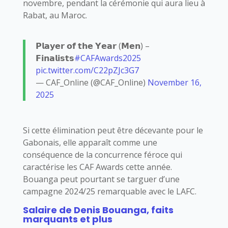
novembre, pendant la cérémonie qui aura lieu à
Rabat, au Maroc.
𝗣𝗹𝗮𝘆𝗲𝗿 𝗼𝗳 𝘁𝗵𝗲 𝗬𝗲𝗮𝗿 (𝗠𝗲𝗻) –
𝗙𝗶𝗻𝗮𝗹𝗶𝘀𝘁𝘀
#CAFAwards2025
pic.twitter.com/C22pZJc3G7
— CAF_Online (@CAF_Online)
November 16,
2025
Si cette élimination peut être décevante pour le
Gabonais, elle apparaît comme une
conséquence de la concurrence féroce qui
caractérise les CAF Awards cette année.
Bouanga peut pourtant se targuer d’une
campagne 2024/25 remarquable avec le LAFC.
Salaire de Denis Bouanga, faits
marquants et plus