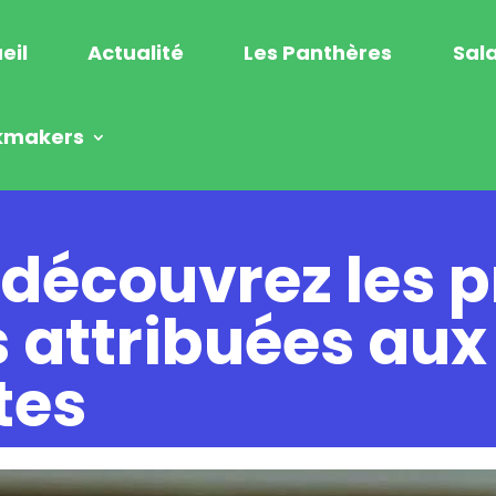
eil
Actualité
Les Panthères
Sala
kmakers
 découvrez les 
s attribuées aux
tes