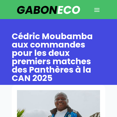
Cédric Moubamba
aux commandes
pour les deux
premiers matches
des Panthères à la
CAN 2025