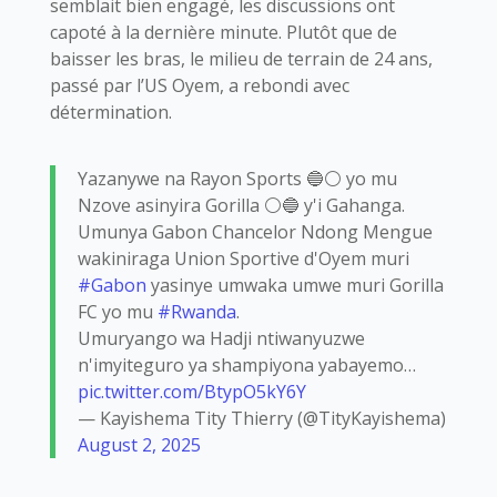
semblait bien engagé, les discussions ont
capoté à la dernière minute. Plutôt que de
baisser les bras, le milieu de terrain de 24 ans,
passé par l’US Oyem, a rebondi avec
détermination.
Yazanywe na Rayon Sports 🔵⚪ yo mu
Nzove asinyira Gorilla ⚪🔵 y'i Gahanga.
Umunya Gabon Chancelor Ndong Mengue
wakiniraga Union Sportive d'Oyem muri
#Gabon
yasinye umwaka umwe muri Gorilla
FC yo mu
#Rwanda
.
Umuryango wa Hadji ntiwanyuzwe
n'imyiteguro ya shampiyona yabayemo…
pic.twitter.com/BtypO5kY6Y
— Kayishema Tity Thierry (@TityKayishema)
August 2, 2025