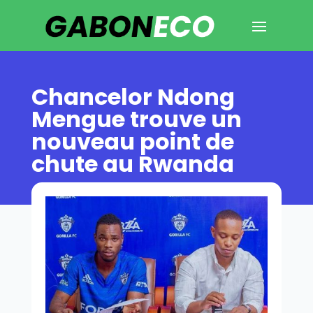
Chancelor Ndong
Mengue trouve un
nouveau point de
chute au Rwanda