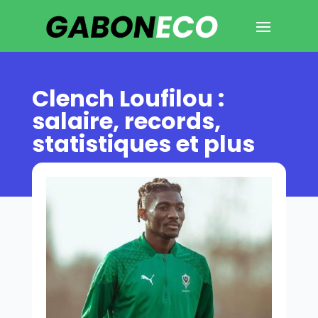
Clench Loufilou :
salaire, records,
statistiques et plus