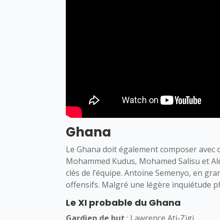
Ghana
Le Ghana doit également composer avec 
Mohammed Kudus, Mohamed Salisu et Alexan
clés de l’équipe. Antoine Semenyo, en gra
offensifs. Malgré une légère inquiétude ph
Le XI probable du Ghana
Gardien de but
: Lawrence Ati-Zigi