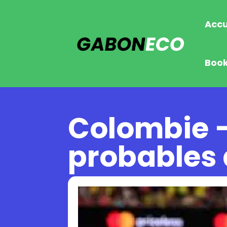
Accu
Boo
Colombie –
probables 