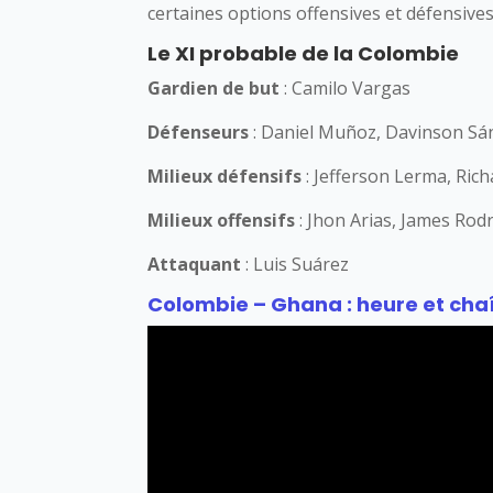
certaines options offensives et défensives
Le XI probable de la Colombie
Gardien de but
: Camilo Vargas
Défenseurs
: Daniel Muñoz, Davinson Sá
Milieux défensifs
: Jefferson Lerma, Rich
Milieux offensifs
: Jhon Arias, James Rodr
Attaquant
: Luis Suárez
Colombie – Ghana : heure et cha