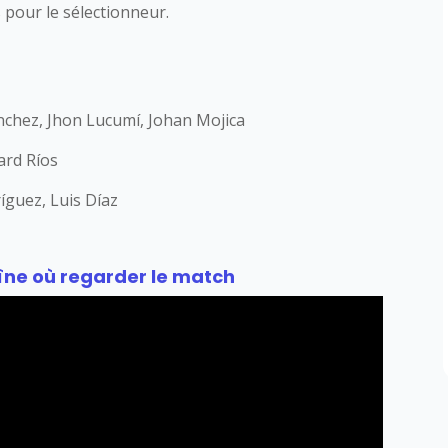
 pour le sélectionneur.
nchez, Jhon Lucumí, Johan Mojica
ard Ríos
íguez, Luis Díaz
îne où regarder le match