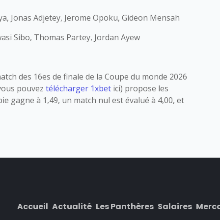
aya, Jonas Adjetey, Jerome Opoku, Gideon Mensah
asi Sibo, Thomas Partey, Jordan Ayew
match des 16es de finale de la Coupe du monde 2026
 (vous pouvez
télécharger 1xbet
ici) propose les
ie gagne à 1,49, un match nul est évalué à 4,00, et
Accueil
Actualité
Les Panthères
Salaires
Merc