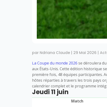
par
Ndriana Claude
|
29 Mai 2026
|
Act
La Coupe du monde 2026
se déroulera du 
aux États-Unis. Cette édition historique s
première fois, 48 équipes participantes. A
hôtes réparties à travers les trois pays 
calendrier complet et le programme intég
Jeudi 11 juin
Match