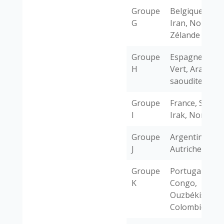
Groupe
Belgique, Égyp
G
Iran, Nouvelle
Zélande
Groupe
Espagne, Cap-
H
Vert, Arabie
saoudite, Uru
Groupe
France, Sénéga
I
Irak, Norvège
Groupe
Argentine, Alg
J
Autriche, Jord
Groupe
Portugal, RD
K
Congo,
Ouzbékistan,
Colombie