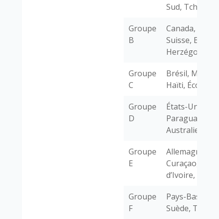
Sud, Tchéquie
Groupe
Canada, Qatar
B
Suisse, Bosnie
Herzégovine
Groupe
Brésil, Maroc,
C
Haïti, Écosse
Groupe
États-Unis,
D
Paraguay,
Australie, Tur
Groupe
Allemagne,
E
Curaçao, Côte
d’Ivoire, Équa
Groupe
Pays-Bas, Jap
F
Suède, Tunisi