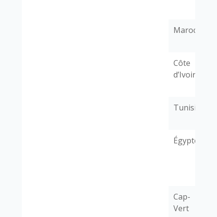
Maroc
G
C
Côte
G
d’Ivoire
E
Tunisie
G
F
Égypte
G
Cap-
G
Vert