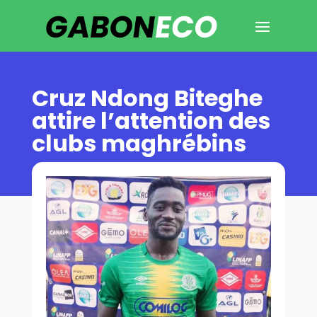
Cruz Ndong Biteghe
attire l’attention des
clubs maghrébins