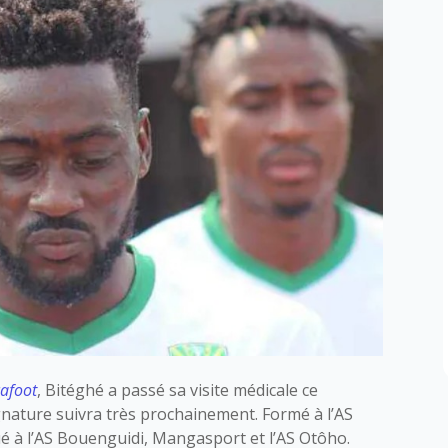
cafoot
, Bitéghé a passé sa visite médicale ce
signature suivra très prochainement. Formé à l’AS
ué à l’AS Bouenguidi, Mangasport et l’AS Otôho.