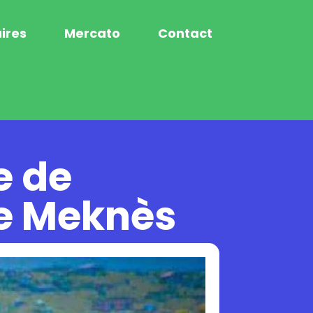
ires
Mercato
Contact
e de
e Meknès