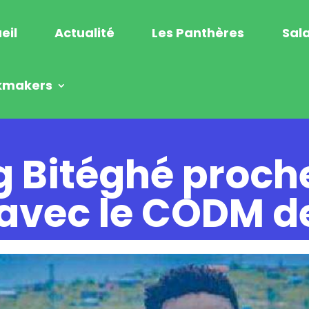
eil
Actualité
Les Panthères
Sala
kmakers
 Bitéghé proch
 avec le CODM d