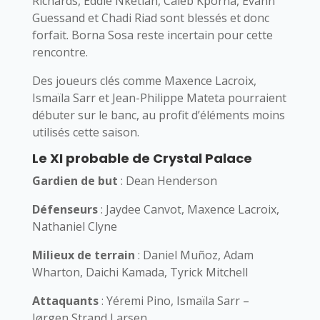
Richards, Eddie Nketiah, Caleb Kporha, Evann
Guessand et Chadi Riad sont blessés et donc
forfait. Borna Sosa reste incertain pour cette
rencontre.
Des joueurs clés comme Maxence Lacroix,
Ismaïla Sarr et Jean-Philippe Mateta pourraient
débuter sur le banc, au profit d’éléments moins
utilisés cette saison.
Le XI probable de Crystal Palace
Gardien de but
: Dean Henderson
Défenseurs
: Jaydee Canvot, Maxence Lacroix,
Nathaniel Clyne
Milieux de terrain
: Daniel Muñoz, Adam
Wharton, Daichi Kamada, Tyrick Mitchell
Attaquants
: Yéremi Pino, Ismaïla Sarr –
Jørgen Strand Larsen