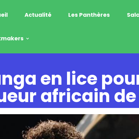
eil
Actualité
Les Panthères
Sala
kmakers
ga en lice pour 
ueur africain de