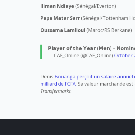
Iliman Ndiaye
(Sénégal/Everton)
Pape Matar Sarr
(Sénégal/Tottenham Ho
Oussama Lamlioui
(Maroc/RS Berkane)
𝗣𝗹𝗮𝘆𝗲𝗿 𝗼𝗳 𝘁𝗵𝗲 𝗬𝗲𝗮𝗿 (𝗠𝗲𝗻) – 𝗡𝗼𝗺𝗶𝗻
— CAF_Online (@CAF_Online)
October 
Denis
Bouanga perçoit un salaire annuel d’
milliard de FCFA
. Sa valeur marchande est 
Transfermarkt
.​