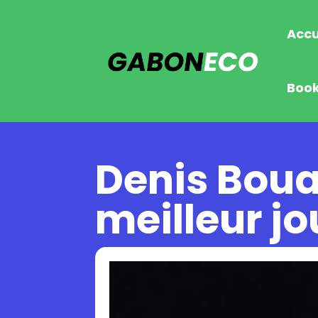
Accu
Boo
Denis Bouan
meilleur jo