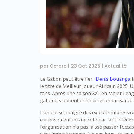
par
Gerard
|
23 Oct 2025
|
Actualité
Le Gabon peut être fier :
Denis Bouanga
f
le titre de Meilleur Joueur Africain 2025. 
fans. Après une saison XXL en Major League
gabonais obtient enfin la reconnaissance q
L’an passé, malgré des exploits impressio
curieusement mis de côté par la Confédérat
l’organisation n’a pas laissé passer l’occa
s’est imposé comme l’un des joueurs les pl