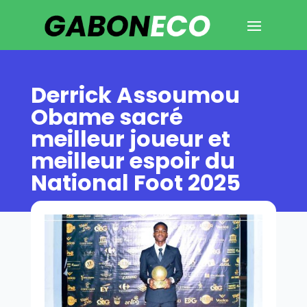
Derrick Assoumou
Obame sacré
meilleur joueur et
meilleur espoir du
National Foot 2025