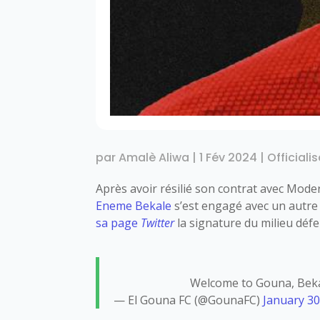
par
Amalè Aliwa
|
1 Fév 2024
|
Officiali
Après avoir résilié son contrat avec Mode
Eneme Bekale
s’est engagé avec un autre 
sa page
Twitter
la signature du milieu défe
Welcome to Gouna, Bek
— El Gouna FC (@GounaFC)
January 30