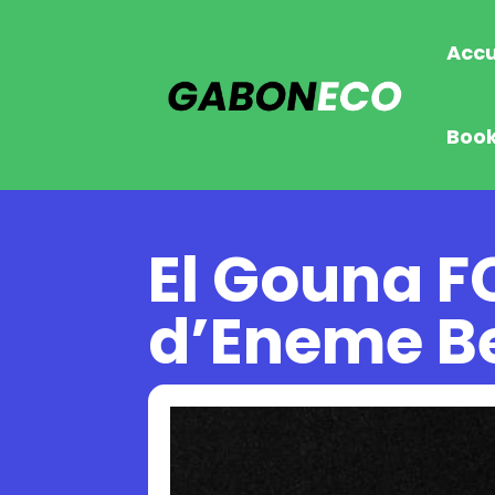
Accu
Boo
El Gouna FC
d’Eneme B