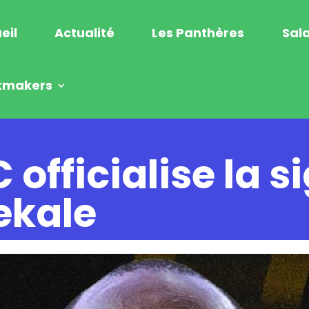
eil
Actualité
Les Panthères
Sala
kmakers
 officialise la 
ekale