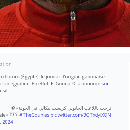
sation
rn Future (Égypte), le joueur d’origine gabonaise
club égyptien. En effet, El Gouna FC a annoncé
sur
nsif.
نرحب باللاعب الجابوني كريست بيكالي في الجونة⭐️⚽️
ale⭐️🇬🇦
#TheGounies
pic.twitter.com/3QTxdyiXQN
, 2024