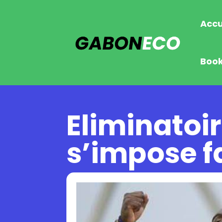
Accu
Boo
Eliminatoi
s’impose f