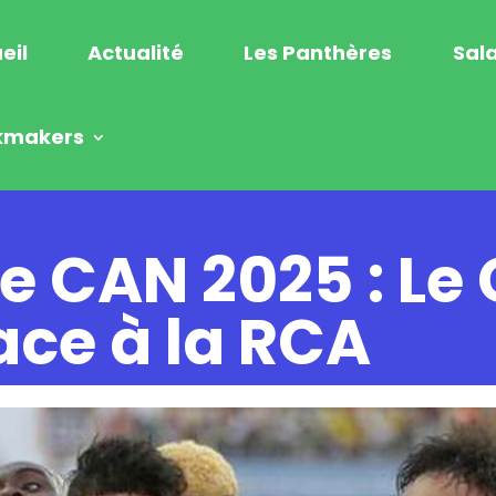
eil
Actualité
Les Panthères
Sala
kmakers
re CAN 2025 : Le
ace à la RCA