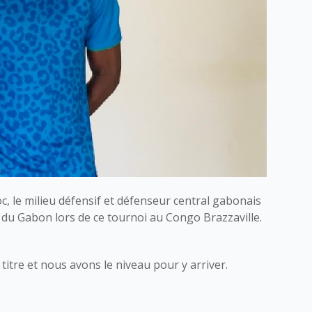
c, le milieu défensif et défenseur central gabonais
e du Gabon lors de ce tournoi au Congo Brazzaville.
titre et nous avons le niveau pour y arriver.