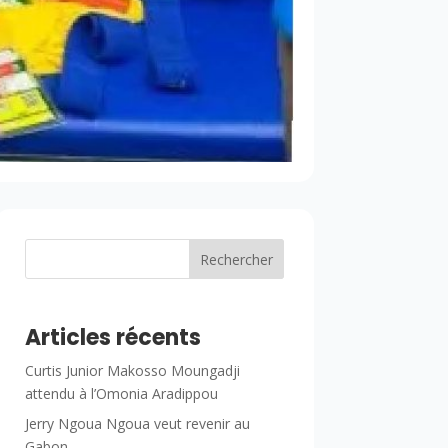
Rechercher
Articles récents
Curtis Junior Makosso Moungadji
attendu à l’Omonia Aradippou
Jerry Ngoua Ngoua veut revenir au
Gabon