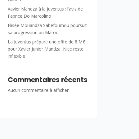
Xavier Mandza à la Juventus : l’avis de
Fabrice Do Marcolino
Élisée Mouandza Sabefoumou poursuit
sa progression au Maroc
La Juventus prépare une offre de 8 M€
pour Xavier Junior Mandza, Nice reste
inflexible
Commentaires récents
Aucun commentaire à afficher.