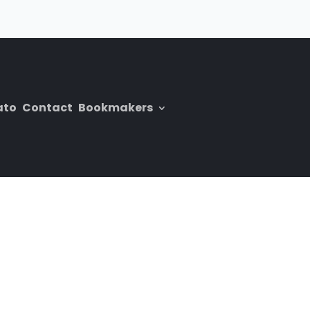
ato
Contact
Bookmakers