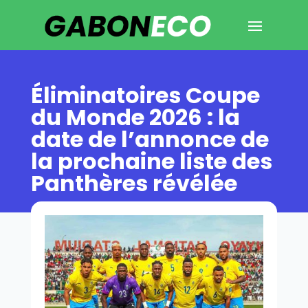
Éliminatoires Coupe
du Monde 2026 : la
date de l’annonce de
la prochaine liste des
Panthères révélée