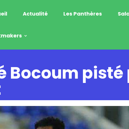
eil
Actualité
Les Panthères
Sala
kmakers
é Bocoum pisté
t