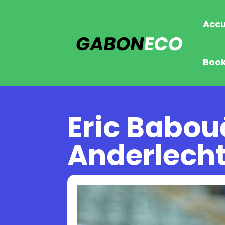
Accu
Boo
Eric Babou
Anderlech