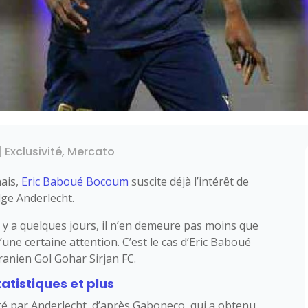
|
Exclusivité
,
Mercato
nais,
Eric Baboué Bocoum
suscite déjà l’intérêt de
lge Anderlecht.
il y a quelques jours, il n’en demeure pas moins que
’une certaine attention. C’est le cas d’Eric Baboué
anien Gol Gohar Sirjan FC.
tatistiques et plus
sté par Anderlecht, d’après Gaboneco, qui a obtenu