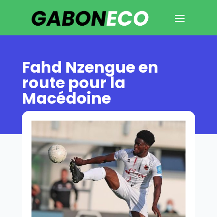
Fahd Nzengue en
route pour la
Macédoine