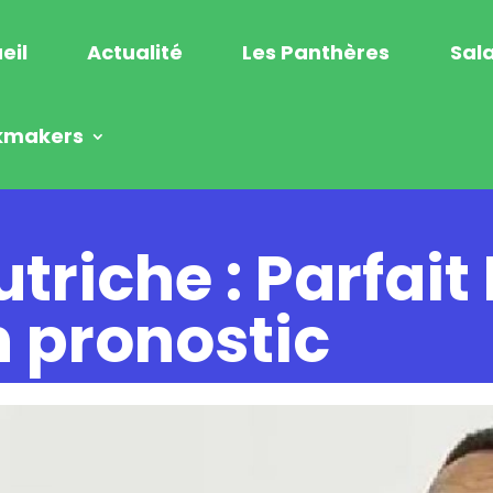
eil
Actualité
Les Panthères
Sala
kmakers
utriche : Parfai
n pronostic