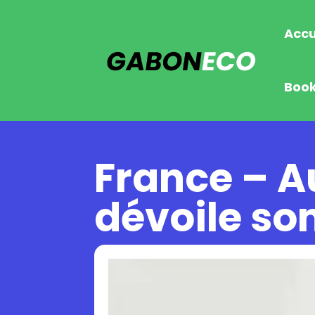
Accu
Boo
France – A
dévoile so